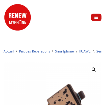
Aller
au
contenu
Accueil
\
Prix des Réparations
\
Smartphone
\
HUAWEI
\
Série