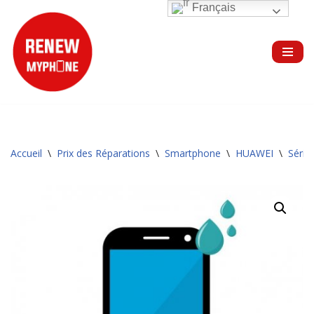
Français
Aller
au
contenu
Accueil
\
Prix des Réparations
\
Smartphone
\
HUAWEI
\
Série