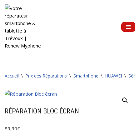
Aller
au
contenu
Accueil
\
Prix des Réparations
\
Smartphone
\
HUAWEI
\
Série
RÉPARATION BLOC ÉCRAN
89,90
€