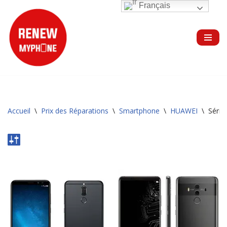
Français
Aller
au
contenu
Accueil
\
Prix des Réparations
\
Smartphone
\
HUAWEI
\
Série