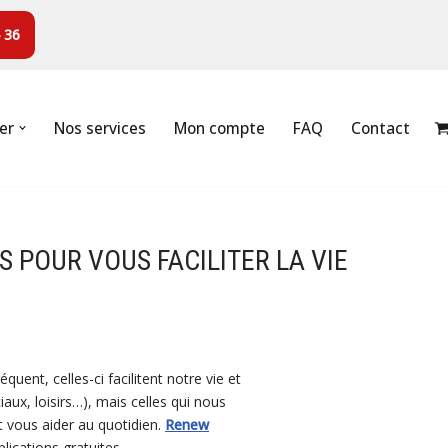
 36
er
Nos services
Mon compte
FAQ
Contact
S POUR VOUS FACILITER LA VIE
quent, celles-ci facilitent notre vie et
aux, loisirs…), mais celles qui nous
t vous aider au quotidien.
Renew
lications gratuites.