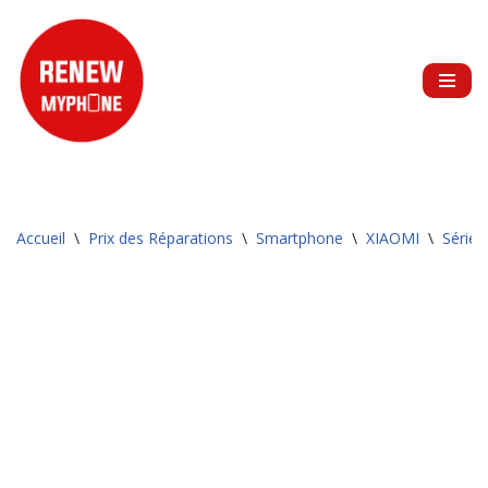
Aller
au
contenu
Accueil
\
Prix des Réparations
\
Smartphone
\
XIAOMI
\
Série 