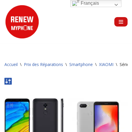
Français
Aller
au
contenu
Accueil
\
Prix des Réparations
\
Smartphone
\
XIAOMI
\
Série 