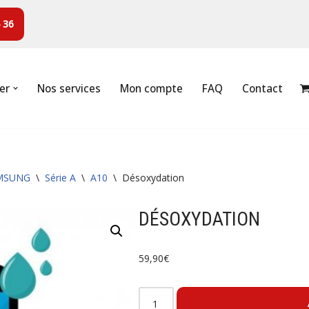
 36
er
Nos services
Mon compte
FAQ
Contact
MSUNG
\
Série A
\
A10
\
Désoxydation
DÉSOXYDATION
59,90
€