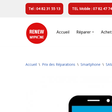
Tel : 04 82 31 55 13
TEL Mobile : 07 82 47 74
Aller
au
contenu
Accueil
Réparer
Achet
Accueil
\
Prix des Réparations
\
Smartphone
\
SA