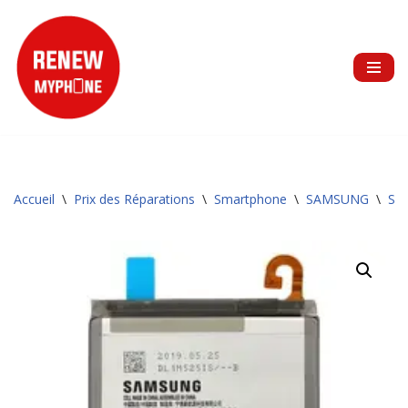
Aller
au
contenu
Accueil
\
Prix des Réparations
\
Smartphone
\
SAMSUNG
\
Sér