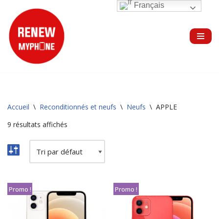
Français
Aller
au
contenu
Accueil
\
Reconditionnés et neufs
\
Neufs
\
APPLE
9 résultats affichés
Promo !
Promo !