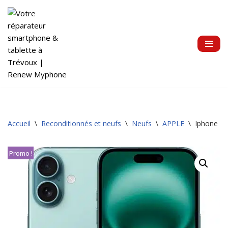
Aller
au
contenu
Accueil
\
Reconditionnés et neufs
\
Neufs
\
APPLE
\
Iphone 16
Promo !