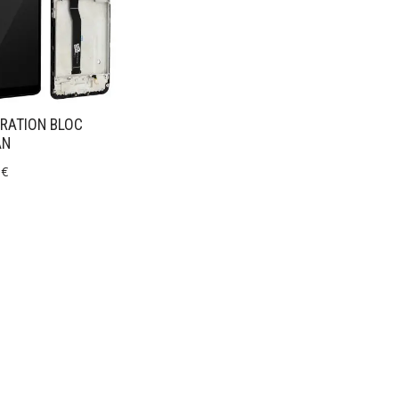
RATION BLOC
AN
0
€