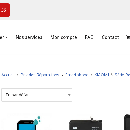
 36
er
Nos services
Mon compte
FAQ
Contact
Accueil
\
Prix des Réparations
\
Smartphone
\
XIAOMI
\
Série R