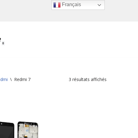
Français
0
edmi
\
Redmi 7
3 résultats affichés