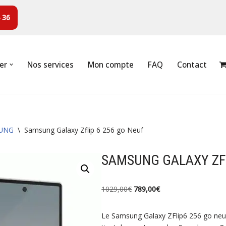
 36
er
Nos services
Mon compte
FAQ
Contact
UNG
\
Samsung Galaxy Zflip 6 256 go Neuf
SAMSUNG GALAXY ZFL
1029,00
€
789,00
€
Le Samsung Galaxy ZFlip6 256 go neuf, 