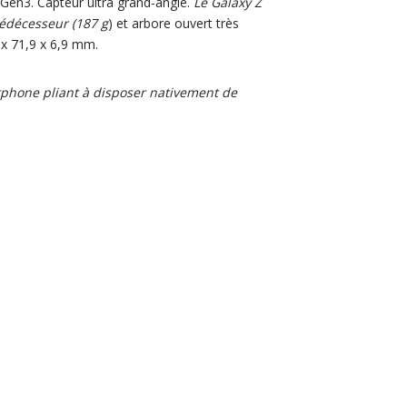
Gen3. Capteur ultra grand-angle.
Le Galaxy Z
rédécesseur (187 g
) et arbore ouvert très
 x 71,9 x 6,9 mm.
rtphone pliant à disposer nativement de