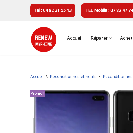
Tel : 04 82 31 55 13
TEL Mobile : 07 82 47 74
Aller
au
contenu
Accueil
Réparer
Achet
Accueil
\
Reconditionnés et neufs
\
Reconditionnés
Promo !