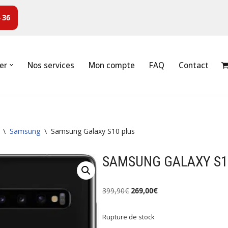
 36
er
Nos services
Mon compte
FAQ
Contact
\
Samsung
\
Samsung Galaxy S10 plus
SAMSUNG GALAXY S1
399,90
€
269,00
€
Rupture de stock