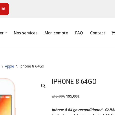
 36
er
Nos services
Mon compte
FAQ
Contact
\
Apple
\
Iphone 8 64Go
IPHONE 8 64GO
215,00
€
195,00
€
Iphone 8 64 go reconditionné -GARAN