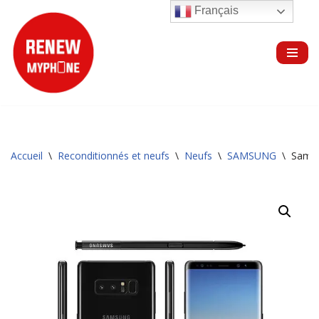
Français
Aller
au
contenu
Accueil
\
Reconditionnés et neufs
\
Neufs
\
SAMSUNG
\
Samsu