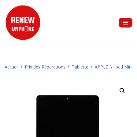
Aller
au
contenu
Accueil
\
Prix des Réparations
\
Tablette
\
APPLE
\
Ipad Mini 