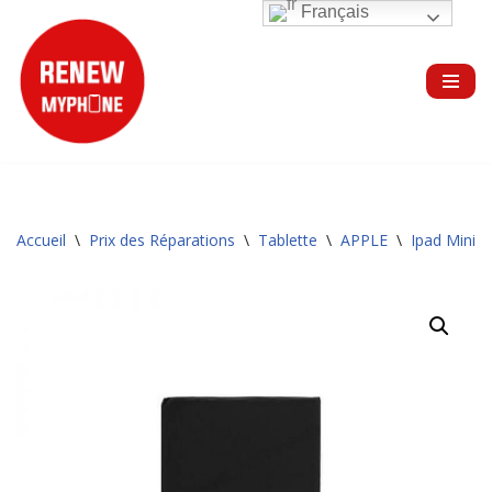
Français
Aller
au
contenu
Accueil
\
Prix des Réparations
\
Tablette
\
APPLE
\
Ipad Mini 