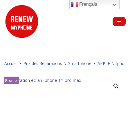
Français
Aller
au
contenu
Accueil
\
Prix des Réparations
\
Smartphone
\
APPLE
\
Iphone
Promo !