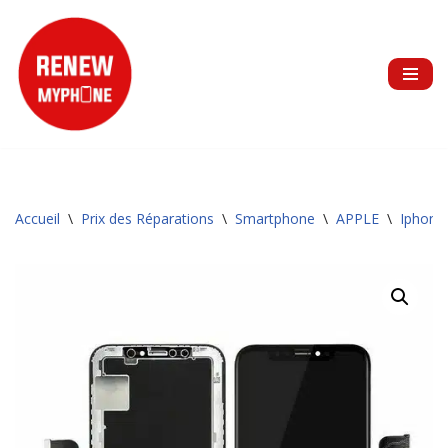
Aller
au
contenu
Accueil
\
Prix des Réparations
\
Smartphone
\
APPLE
\
Iphone