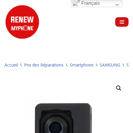
Français
Aller
au
contenu
Accueil
\
Prix des Réparations
\
Smartphone
\
SAMSUNG
\
Sér