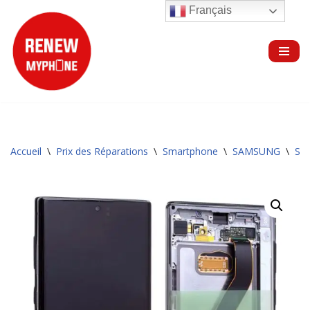
Français
Aller
au
contenu
Accueil
\
Prix des Réparations
\
Smartphone
\
SAMSUNG
\
Sér