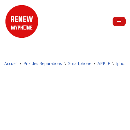
Aller
au
contenu
Accueil
\
Prix des Réparations
\
Smartphone
\
APPLE
\
Iphone