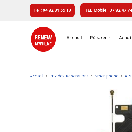
Tel : 04 82 31 55 13
TEL Mobile : 07 82 47 74
Aller
au
contenu
Accueil
Réparer
Achet
Accueil
\
Prix des Réparations
\
Smartphone
\
AP