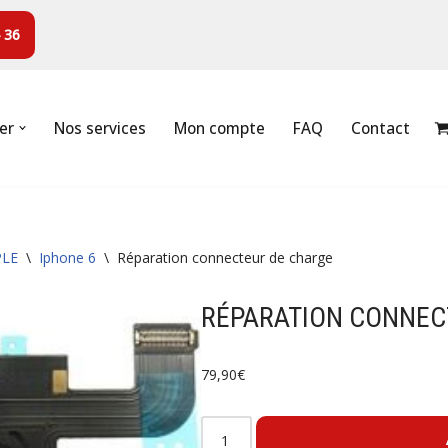
 36
er
Nos services
Mon compte
FAQ
Contact
PLE
\
Iphone 6
\
Réparation connecteur de charge
RÉPARATION CONNEC
79,90
€