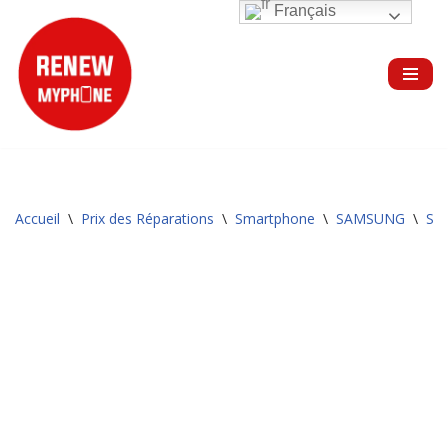
Français
Aller
au
contenu
Accueil
\
Prix des Réparations
\
Smartphone
\
SAMSUNG
\
Sér