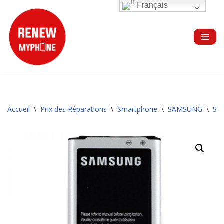
Français
Aller
au
contenu
Accueil
\
Prix des Réparations
\
Smartphone
\
SAMSUNG
\
Sér