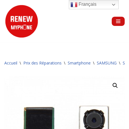
Français
Aller
au
contenu
Accueil
\
Prix des Réparations
\
Smartphone
\
SAMSUNG
\
Sér