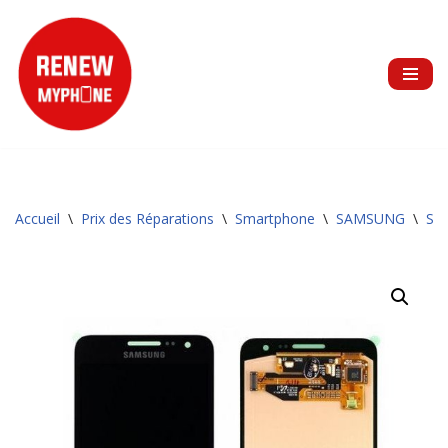
Aller
au
contenu
Accueil
\
Prix des Réparations
\
Smartphone
\
SAMSUNG
\
Sér