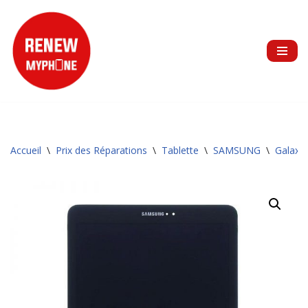
Aller
au
contenu
Accueil
\
Prix des Réparations
\
Tablette
\
SAMSUNG
\
Galaxy 