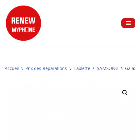
Aller
au
contenu
Accueil
\
Prix des Réparations
\
Tablette
\
SAMSUNG
\
Galaxy 