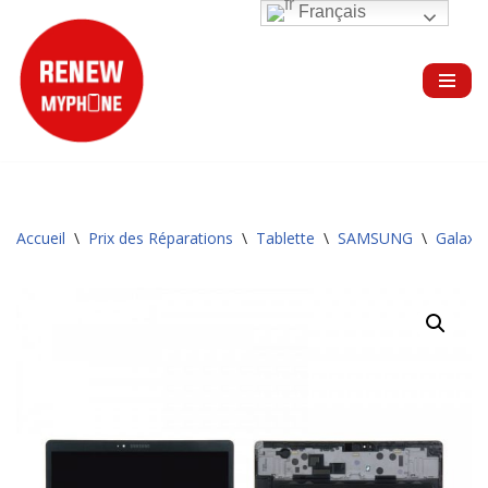
Français
Aller
au
contenu
Accueil
\
Prix des Réparations
\
Tablette
\
SAMSUNG
\
Galaxy 