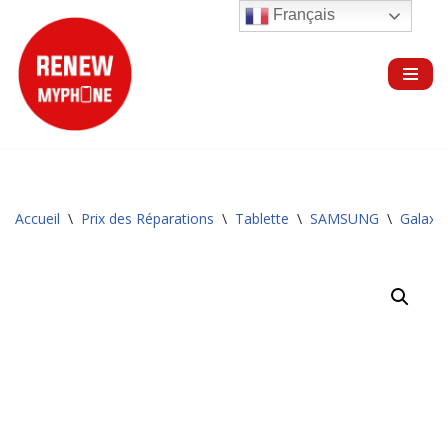
Français
Aller
au
contenu
Accueil
\
Prix des Réparations
\
Tablette
\
SAMSUNG
\
Galaxy 