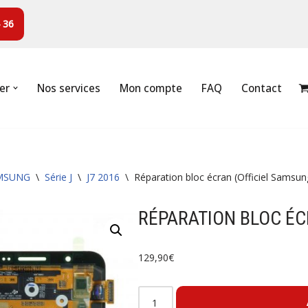
 36
er
Nos services
Mon compte
FAQ
Contact
MSUNG
\
Série J
\
J7 2016
\
Réparation bloc écran (Officiel Samsun
RÉPARATION BLOC ÉC
129,90
€