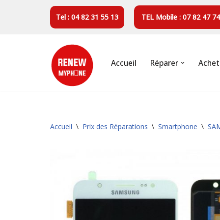
Tel : 04 82 31 55 13
TEL Mobile : 07 82 47 74
Aller
au
contenu
Accueil
Réparer
Achet
Accueil
\
Prix des Réparations
\
Smartphone
\
SA