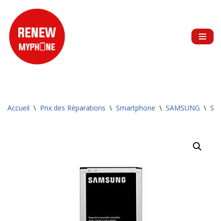
Aller
au
contenu
Accueil
\
Prix des Réparations
\
Smartphone
\
SAMSUNG
\
Sér