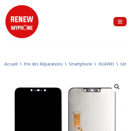
Aller
au
contenu
Accueil
\
Prix des Réparations
\
Smartphone
\
HUAWEI
\
Série