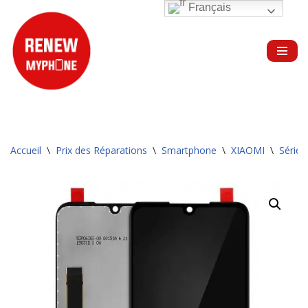
Français
Aller
au
contenu
Accueil
\
Prix des Réparations
\
Smartphone
\
XIAOMI
\
Série 