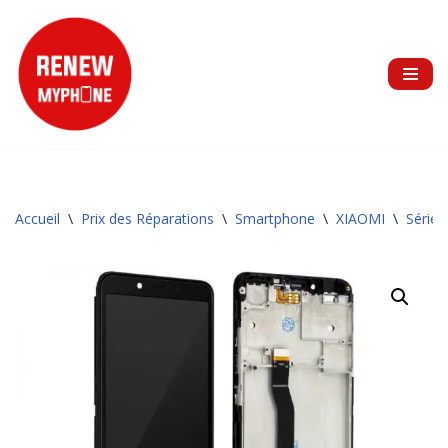
Aller
au
contenu
Accueil
\
Prix des Réparations
\
Smartphone
\
XIAOMI
\
Série 