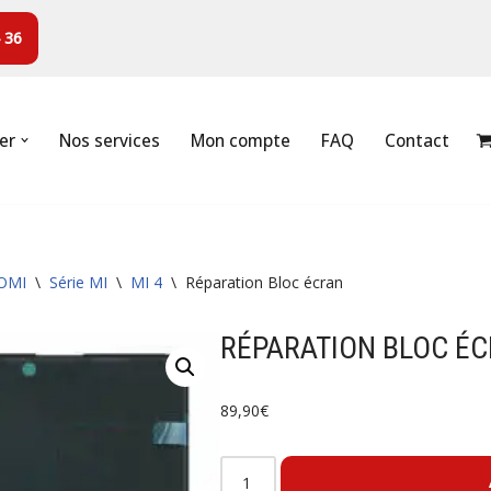
 36
er
Nos services
Mon compte
FAQ
Contact
OMI
\
Série MI
\
MI 4
\
Réparation Bloc écran
RÉPARATION BLOC É
89,90
€