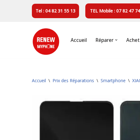
Tel : 04 82 31 55 13
TEL Mobile : 07 82 47 74
Aller
au
contenu
Accueil
Réparer
Achet
Accueil
\
Prix des Réparations
\
Smartphone
\
XIA