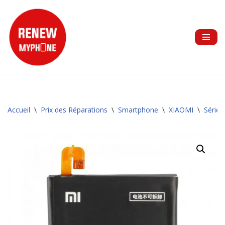
Aller
au
contenu
Accueil
\
Prix des Réparations
\
Smartphone
\
XIAOMI
\
Série 