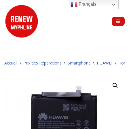
Français
Aller
au
contenu
Accueil
\
Prix des Réparations
\
Smartphone
\
HUAWEI
\
Hono