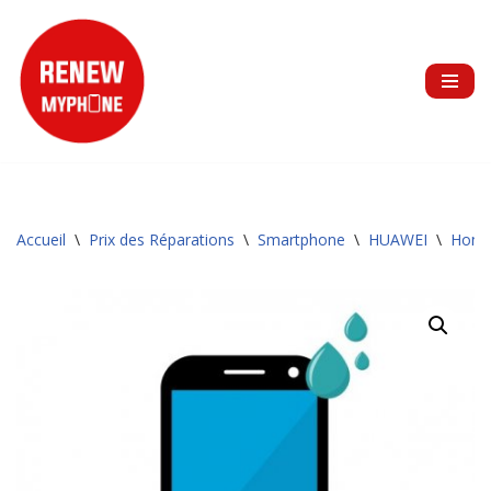
Aller
au
contenu
Accueil
\
Prix des Réparations
\
Smartphone
\
HUAWEI
\
Hono