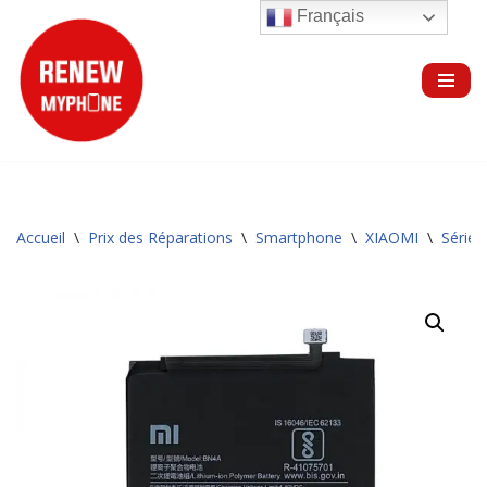
Français
Aller
au
contenu
Accueil
\
Prix des Réparations
\
Smartphone
\
XIAOMI
\
Série 