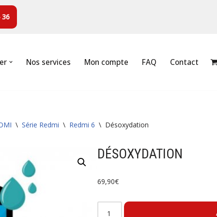
 36
er
Nos services
Mon compte
FAQ
Contact
OMI
\
Série Redmi
\
Redmi 6
\
Désoxydation
DÉSOXYDATION
69,90
€