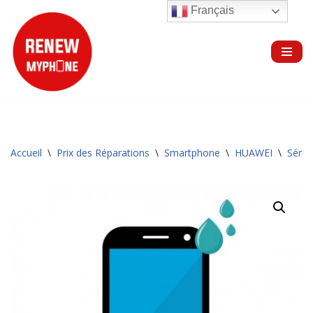
Français
Aller
au
contenu
Accueil
\
Prix des Réparations
\
Smartphone
\
HUAWEI
\
Série