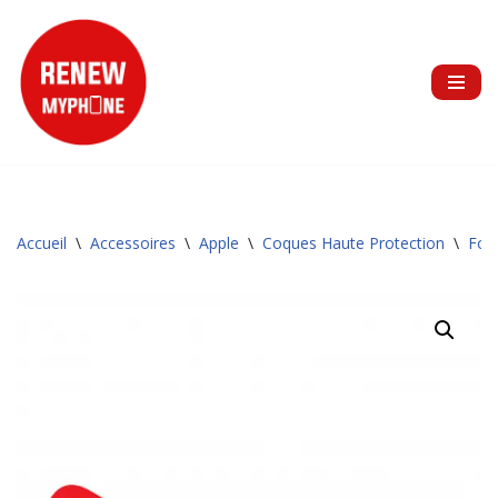
Aller
au
contenu
Accueil
\
Accessoires
\
Apple
\
Coques Haute Protection
\
Forc