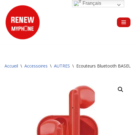
Français
Aller
au
contenu
Accueil
\
Accessoires
\
AUTRES
\
Ecouteurs Bluetooth BASEUS