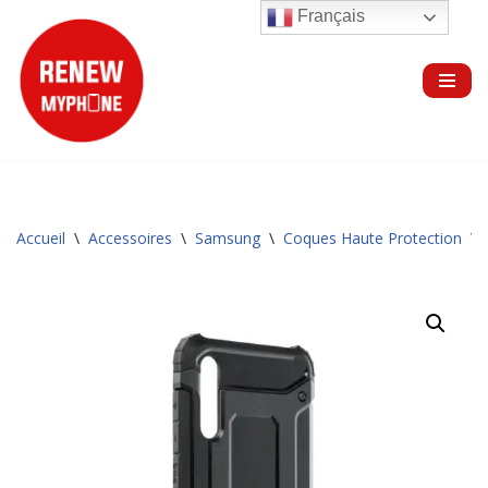
Français
Aller
au
contenu
Accueil
\
Accessoires
\
Samsung
\
Coques Haute Protection
\