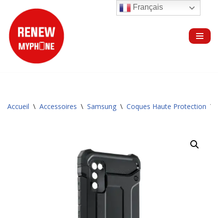
Français
Aller
au
contenu
Accueil
\
Accessoires
\
Samsung
\
Coques Haute Protection
\