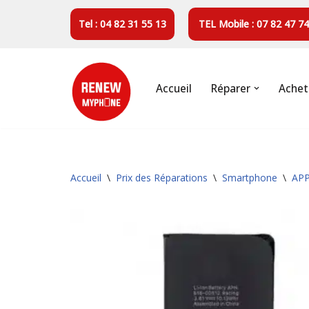
Tel : 04 82 31 55 13
TEL Mobile : 07 82 47 74
Aller
au
contenu
Accueil
Réparer
Achet
Accueil
\
Prix des Réparations
\
Smartphone
\
AP