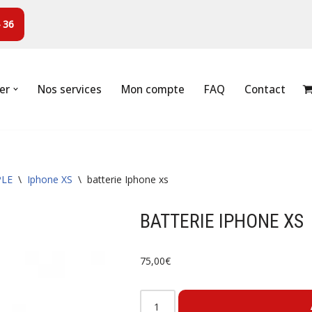
 36
er
Nos services
Mon compte
FAQ
Contact
PLE
\
Iphone XS
\
batterie Iphone xs
BATTERIE IPHONE XS
75,00
€