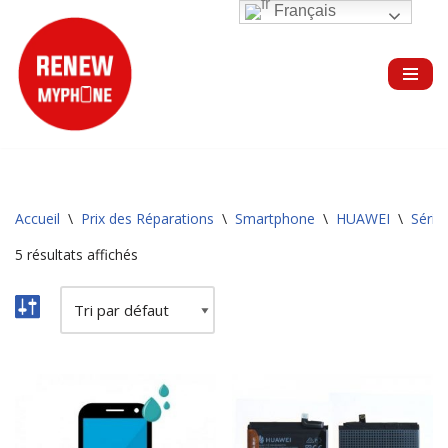
Français
Aller
au
contenu
Accueil
\
Prix des Réparations
\
Smartphone
\
HUAWEI
\
Série
5 résultats affichés